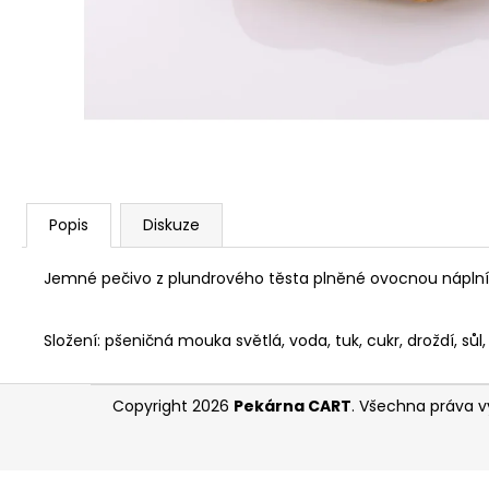
Popis
Diskuze
Jemné pečivo z plundrového těsta plněné ovocnou náplní
Složení: pšeničná mouka světlá, voda, tuk, cukr, droždí, sůl
Z
Copyright 2026
Pekárna CART
. Všechna práva v
á
p
a