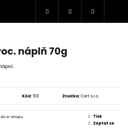
Hledat
Přihlášení
Nákupní
košík
voc. náplň 70g
nápní.
Kód:
103
Značka:
Cart s.r.o.
Tisk
 do e-shopu
Zeptat se