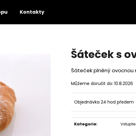
opu
Kontakty
Co potřebujete najít?
Šáteček s o
HLEDAT
Šáteček plněný ovocnou 
Doporučujeme
Můžeme doručit do:
10.8.2026
Objednávka 24 hod předem
Kategorie
:
Vstupte