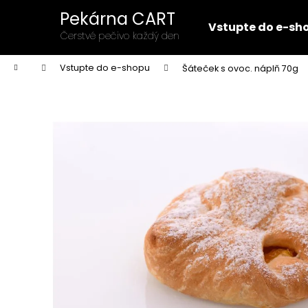
K
Přejít
Pekárna CART
na
o
Vstupte do e-sh
obsah
Zpět
Zpět
Čerstvé pečivo každý den
š
do
do
í
Domů
Vstupte do e-shopu
Šáteček s ovoc. náplň 70g
k
obchodu
obchodu