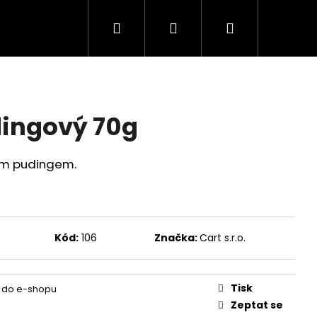
Hledat
Přihlášení
Nákupní
košík
dingový 70g
ým pudingem.
Kód:
106
Značka:
Cart s.r.o.
Tisk
 do e-shopu
Zeptat se