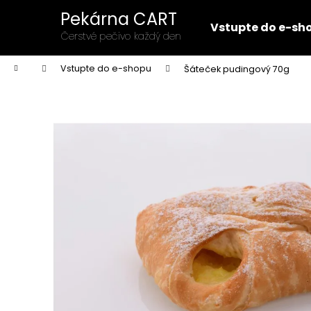
K
Přejít
Pekárna CART
na
o
Vstupte do e-sh
obsah
Zpět
Zpět
Čerstvé pečivo každý den
š
do
do
í
Domů
Vstupte do e-shopu
Šáteček pudingový 70g
k
obchodu
obchodu