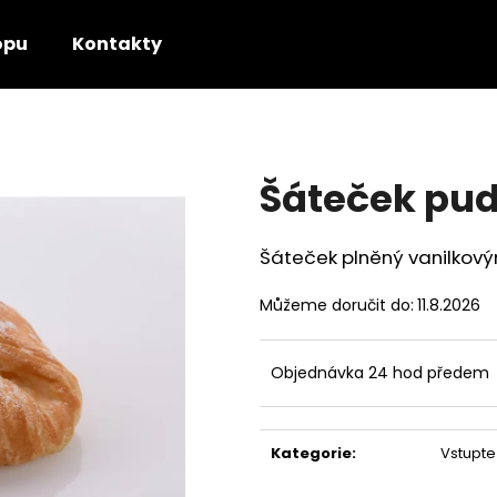
opu
Kontakty
Co potřebujete najít?
Šáteček pu
HLEDAT
Šáteček plněný vanilkov
Doporučujeme
Můžeme doručit do:
11.8.2026
Objednávka 24 hod předem
Kategorie
:
Vstupte