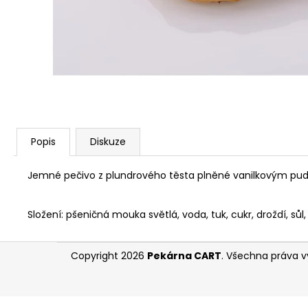
Popis
Diskuze
Jemné pečivo z plundrového těsta plněné vanilkovým pu
Složení: pšeničná mouka světlá, voda, tuk, cukr, droždí, sůl
Z
Copyright 2026
Pekárna CART
. Všechna práva v
á
p
a