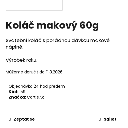
a
j
í
Koláč makový 60g
t
?
Svatební koláč s pořádnou dávkou makové
náplně.
Výrobek roku.
HLEDAT
Můžeme doručit do:
11.8.2026
Objednávka 24 hod předem
D
Kód:
159
o
Značka:
Cart s.r.o.
p
o
r
Zeptat se
Sdílet
u