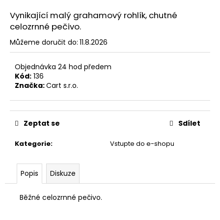
a
Vynikající malý grahamový rohlík, chutné
j
celozrnné pečivo.
í
Můžeme doručit do:
11.8.2026
t
?
Objednávka 24 hod předem
Kód:
136
Značka:
Cart s.r.o.
HLEDAT
Zeptat se
Sdílet
Kategorie
:
Vstupte do e-shopu
D
o
Popis
Diskuze
p
o
Běžné celozrnné pečivo.
r
u